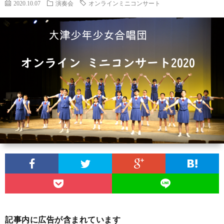
2020.10.07
演奏会
オンラインミニコンサート
団
ケ
ブ
に
ジ
ロ
団
つ
ュ
グ
員
サ
い
ー
募
イ
プ
て
ル
集
ト
ラ
お
マ
イ
問
ッ
バ
い
プ
シ
合
記事内に広告が含まれています