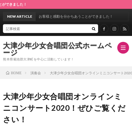
た！
定期演奏会♪満場のお客様と感動を分かちあうことができました！
NEW ARTICLE
大津少年少女合唱団公式ホームペ
ージ
熊本県菊池郡大津町を中心に活動しています！
演奏会
大津少年少女合唱団オンラインミニコンサート202
HOME
ホ
大津少年少女合唱団オンラインミ
ー
指
ニコンサート2020！ぜひご覧くだ
ム
導
合
さい！
者
唱
ス