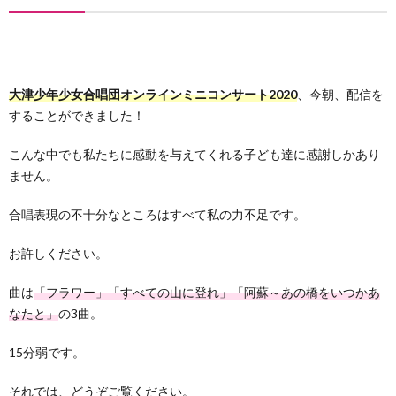
ー
わ
ポ
せ
大津少年少女合唱団オンラインミニコンサート2020
、今朝、配信を
することができました！
リ
こんな中でも私たちに感動を与えてくれる子ども達に感謝しかあり
シ
ません。
合唱表現の不十分なところはすべて私の力不足です。
ー
お許しください。
曲は
「フラワー」「すべての山に登れ」「阿蘇～あの橋をいつかあ
なたと」
の3曲。
15分弱です。
それでは、どうぞご覧ください。