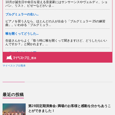
ー
わ
ポ
せ
リ
シ
ー
最近の投稿
第28回定期演奏会♪満場のお客様と感動を分かちあうこ
とができました！