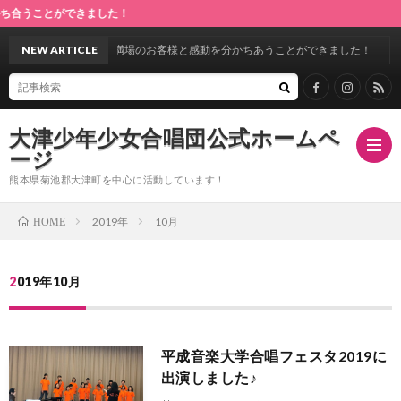
うことができました！
第28回定期演奏会♪満場のお客様と感動を分かちあうことができました！
NEW ARTICLE
大津少年少女合唱団公式ホームペ
ージ
熊本県菊池郡大津町を中心に活動しています！
2019年
10月
HOME
ホ
2019年10月
ー
指
ム
導
合
平成音楽大学合唱フェスタ2019に
出演しました♪
者
唱
ス