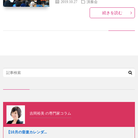
2019.10.27
演奏会
団
続きを読む
ケ
ブ
に
ジ
ロ
団
つ
ュ
グ
員
サ
い
ー
募
イ
プ
て
ル
集
ト
ラ
お
マ
イ
問
ッ
バ
い
プ
シ
合