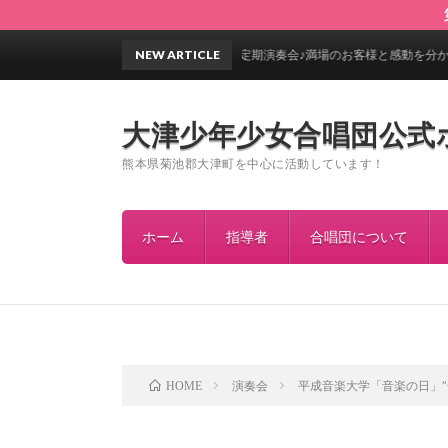
第28回定期演奏会♪満場のお客様と感動を分かちあうことができ
NEW ARTICLE
大津少年少女合唱団公式
熊本県菊池郡大津町を中心に活動しています！
ホーム
指導者
合唱団について
演奏会
平成音楽大学「音楽の日」”
HOME