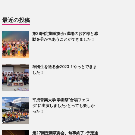
最近の投稿
第28回定期演奏会♪満場のお客様と感
動を分かちあうことができました！
卒団生を送る会2023！やっとできま
した！
平成音楽大学 学園祭”合唱フェス
タ”に出演しました♪とっても楽しか
った！
第27回定期演奏会、無事終了♪予定通