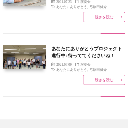
2021.07.23
演奏会
あなたにありがとう
,
弓削田健介
団
ケ
ブ
続きを読む
に
ジ
ロ
団
つ
ュ
グ
員
サ
あなたにありがとうプロジェクト
進行中♪待っててくださいね！
い
ー
募
イ
プ
2021.07.09
演奏会
あなたにありがとう
,
弓削田健介
て
ル
集
ト
ラ
お
続きを読む
マ
イ
問
ッ
バ
い
プ
シ
合