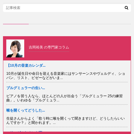
ー
わ
ポ
せ
リ
シ
ー