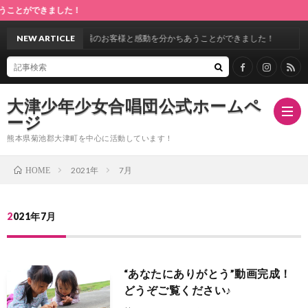
ができました！
28回定期演奏会♪満場のお客様と感動を分かちあうことができました！
NEW ARTICLE
大津少年少女合唱団公式ホームペ
ージ
熊本県菊池郡大津町を中心に活動しています！
2021年
7月
HOME
ホ
2021年7月
ー
指
ム
導
合
“あなたにありがとう”動画完成！
どうぞご覧ください♪
者
唱
ス