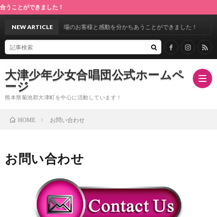
とができました！
第28回定期演奏会♪満場のお客様と感動を分かちあうことができました！
NEW ARTICLE
大津少年少女合唱団公式ホームペ
ージ
熊本県菊池郡大津町を中心に活動しています！
お問い合わせ
HOME
ホ
お問い合わせ
ー
指
ム
導
合
者
唱
ス