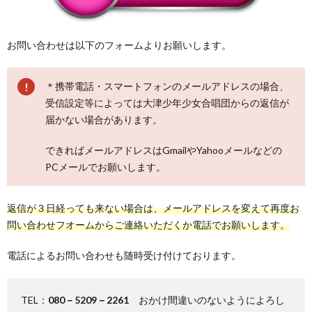
団
ケ
ブ
お問い合わせは以下のフォームよりお願いします。
に
ジ
ロ
団
＊携帯電話・スマートフォンのメールアドレスの場合、
受信設定等によっては大津少年少女合唱団からの返信が
つ
ュ
グ
員
サ
届かない場合があります。
い
ー
募
イ
プ
できればメールアドレスはGmailやYahooメールなどの
PCメールでお願いします。
て
ル
集
ト
ラ
お
返信が３日経っても来ない場合は、メールアドレスを変えて再度お
マ
イ
問
問い合わせフオームからご連絡いただくか電話でお願いします。
電話によるお問い合わせも随時受け付けております。
ッ
バ
い
プ
シ
合
TEL：
080－5209－2261
おかけ間違いのないようによろし