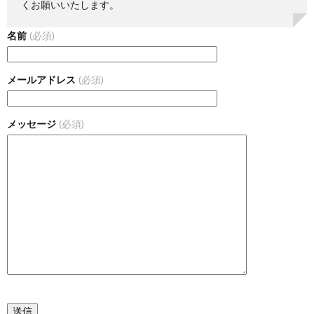
くお願いいたします。
ー
わ
名前
(必須)
ポ
せ
メールアドレス
(必須)
リ
メッセージ
(必須)
シ
ー
送信