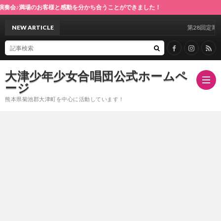
客様と感動を分かち合うことができました！
NEW ARTICLE
第28回定期演奏会♪
大津少年少女合唱団公式ホームペ
ージ
熊本県菊池郡大津町を中心に活動しています！
ホ
ー
指
ム
導
合
者
唱
ス