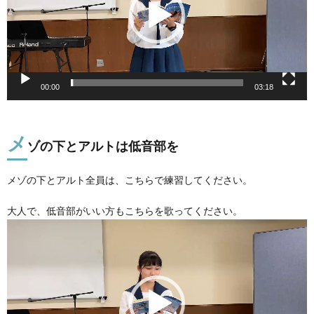
ー
ヤ
ー
00:00
03:18
メ
ゾの下とアルトは低音部を
メゾの下とアルト全員は、こちらで練習してください。
大人で、低音部がいい方もこちらを歌ってください。
動
画
プ
レ
ー
ヤ