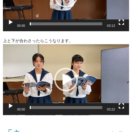
ー
00:00
03:13
上と下が合わさったらこうなります。
動
画
プ
レ
ー
ヤ
ー
00:00
03:22