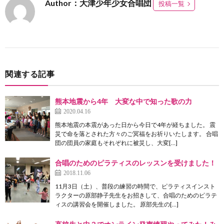
Author：大津少年少女合唱団
投稿一覧
関連する記事
熊本地震から4年 大変な中で知った歌の力
2020.04.16
熊本地震の本震があった日から今日で4年が経ちました。 震
災で命を落とされた方々のご冥福をお祈りいたします。 合唱
団の団員の家庭もそれぞれに被災し、大変[…]
合唱のためのピラティスのレッスンを受けました！
2018.11.06
11月3日（土）、普段の練習の時間で、ピラティスインスト
ラクターの原部静子先生をお招きして、合唱のためのピラテ
ィスの講習会を開催しました。 原部先生の[…]