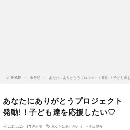
団
ケ
ブ
に
ジ
ロ
団
つ
ュ
グ
員
サ
い
ー
募
イ
プ
て
ル
集
ト
ラ
お
未分類
あなたにありがとうプロジェクト発動!！子ども達
HOME
マ
イ
問
あなたにありがとうプロジェクト
ッ
バ
い
発動!！子ども達を応援したい♡
プ
シ
合
2021.05.29
未分類
あなたにありがとう
,
弓削田健介