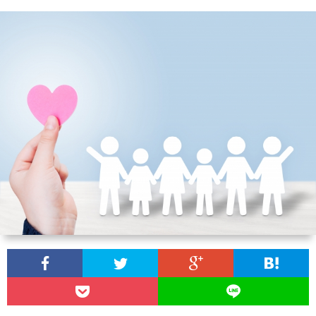
ー
わ
ポ
せ
リ
シ
ー