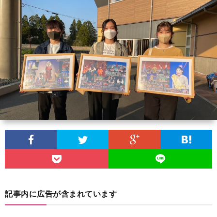
団
ケ
ブ
に
ジ
ロ
団
つ
ュ
グ
員
サ
い
ー
募
イ
プ
て
ル
集
ト
ラ
お
マ
イ
問
ッ
バ
い
記事内に広告が含まれています
プ
シ
合