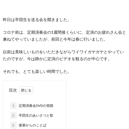
ー
わ
昨日は卒団生を送る会を開きました。
ポ
せ
コロナ前は、定期演奏会の1週間後くらいに、定演のお疲れさん会と
兼ねてやっていましたが、前回と今年は春に行いました。
リ
以前は美味しいものをいただきながらワイワイガヤガヤとやってい
シ
たのですが、今は静かに定演のビデオを観るのが中心です。
ー
それでも、とても楽しい時間でした。
目次
1.
定期演奏会DVDの視聴
2.
卒団生のあいさつと歌
3.
後輩からのことば