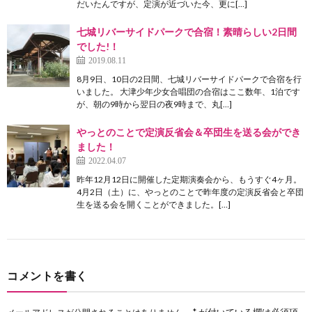
だいたんですが、定演が近づいた今、更に[…]
七城リバーサイドパークで合宿！素晴らしい2日間
でした!！
2019.08.11
8月9日、10日の2日間、七城リバーサイドパークで合宿を行
いました。 大津少年少女合唱団の合宿はここ数年、1泊です
が、朝の9時から翌日の夜9時まで、丸[…]
やっとのことで定演反省会＆卒団生を送る会ができ
ました！
2022.04.07
昨年12月12日に開催した定期演奏会から、もうすぐ4ヶ月。
4月2日（土）に、やっとのことで昨年度の定演反省会と卒団
生を送る会を開くことができました。[…]
コメントを書く
*
が付いている欄は必須項