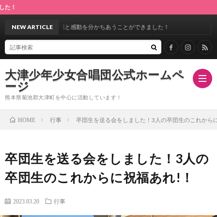
第28回定期演奏会
場のお客様と感動を分かちあうことができました！
NEW ARTICLE
大津少年少女合唱団公式ホームペ
ージ
熊本県菊池郡大津町を中心に活動しています！
行事
卒団生を送る会をしました！3人の卒団生のこれからに
HOME
ホ
卒団生を送る会をしました！3人の
ー
指
卒団生のこれからに祝福あれ!！
ム
導
合
2023.03.20
行事
者
唱
ス