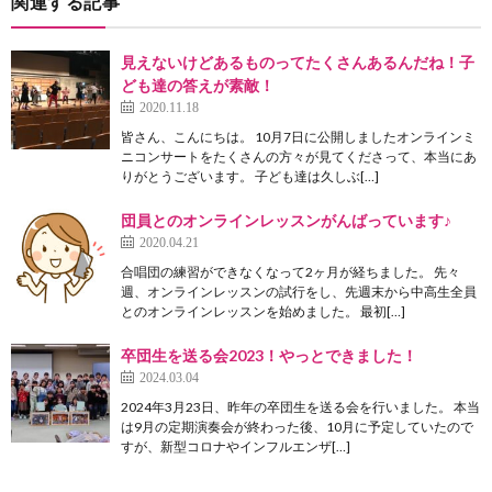
関連する記事
見えないけどあるものってたくさんあるんだね！子
ども達の答えが素敵！
2020.11.18
皆さん、こんにちは。 10月7日に公開しましたオンラインミ
ニコンサートをたくさんの方々が見てくださって、本当にあ
りがとうございます。 子ども達は久しぶ[…]
団員とのオンラインレッスンがんばっています♪
2020.04.21
合唱団の練習ができなくなって2ヶ月が経ちました。 先々
週、オンラインレッスンの試行をし、先週末から中高生全員
とのオンラインレッスンを始めました。 最初[…]
卒団生を送る会2023！やっとできました！
2024.03.04
2024年3月23日、昨年の卒団生を送る会を行いました。 本当
は9月の定期演奏会が終わった後、10月に予定していたので
すが、新型コロナやインフルエンザ[…]