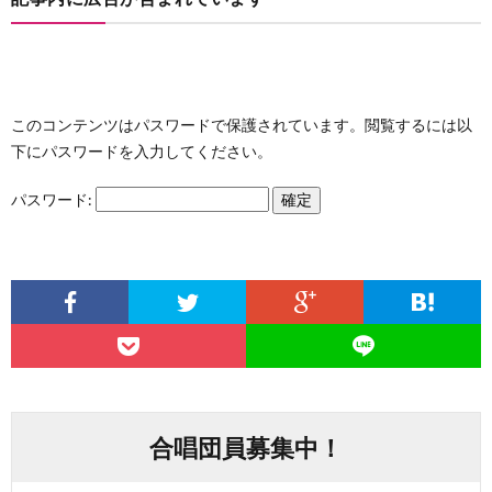
ー
わ
ポ
せ
このコンテンツはパスワードで保護されています。閲覧するには以
下にパスワードを入力してください。
リ
パスワード:
シ
ー
合唱団員募集中！