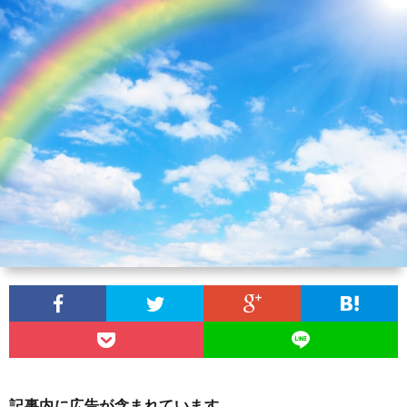
団
ケ
ブ
に
ジ
ロ
団
つ
ュ
グ
員
サ
い
ー
募
イ
プ
て
ル
集
ト
ラ
お
マ
イ
問
ッ
バ
い
プ
シ
合
記事内に広告が含まれています