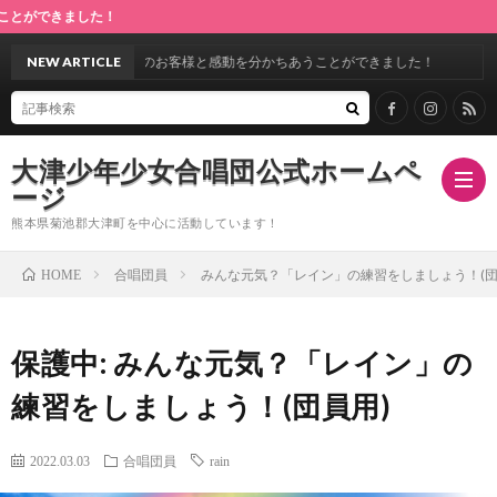
ました！
回定期演奏会♪満場のお客様と感動を分かちあうことができました！
NEW ARTICLE
大津少年少女合唱団公式ホームペ
ージ
熊本県菊池郡大津町を中心に活動しています！
合唱団員
みんな元気？「レイン」の練習をしましょう！(団
HOME
ホ
保護中: みんな元気？「レイン」の
ー
指
練習をしましょう！(団員用)
ム
導
合
2022.03.03
合唱団員
rain
者
唱
ス