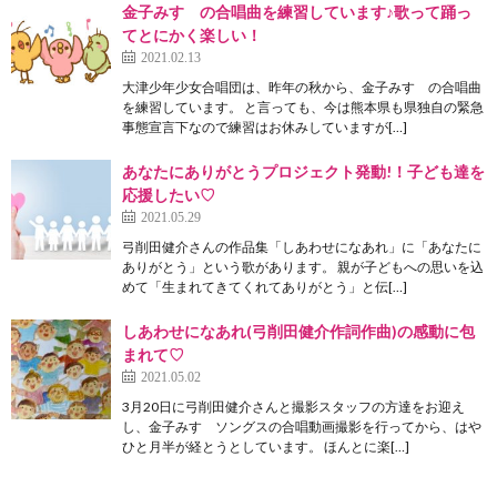
金子みすゞの合唱曲を練習しています♪歌って踊っ
てとにかく楽しい！
2021.02.13
大津少年少女合唱団は、昨年の秋から、金子みすゞの合唱曲
を練習しています。 と言っても、今は熊本県も県独自の緊急
事態宣言下なので練習はお休みしていますが[…]
あなたにありがとうプロジェクト発動!！子ども達を
応援したい♡
2021.05.29
弓削田健介さんの作品集「しあわせになあれ」に「あなたに
ありがとう」という歌があります。 親が子どもへの思いを込
めて「生まれてきてくれてありがとう」と伝[…]
しあわせになあれ(弓削田健介作詞作曲)の感動に包
まれて♡
2021.05.02
3月20日に弓削田健介さんと撮影スタッフの方達をお迎え
し、金子みすゞソングスの合唱動画撮影を行ってから、はや
ひと月半が経とうとしています。 ほんとに楽[…]