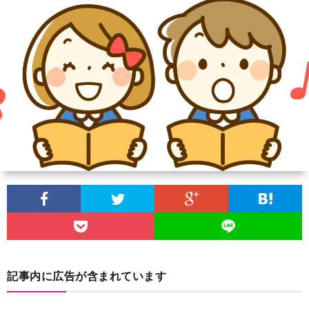
団
ケ
ブ
に
ジ
ロ
団
つ
ュ
グ
員
サ
い
ー
募
イ
プ
て
ル
集
ト
ラ
お
マ
イ
問
ッ
バ
い
記事内に広告が含まれています
プ
シ
合