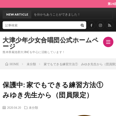
第28回定期演
♪満場のお客様と感動を分かちあうことができました！
NEW ARTICLE
大津少年少女合唱団公式ホームペ
ージ
熊本県菊池郡大津町を中心に活動しています！
未分類
家でもできる練習方法① みゆき先生から（団員限
HOME
ホ
保護中: 家でもできる練習方法①
ー
指
みゆき先生から（団員限定）
ム
導
合
2020.04.20
未分類
者
唱
ス