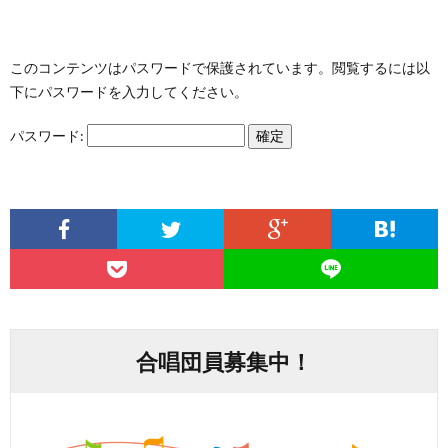
ー
わ
このコンテンツはパスワードで保護されています。閲覧するには以
ポ
せ
下にパスワードを入力してください。
パスワード:
リ
シ
ー
合唱団員募集中！