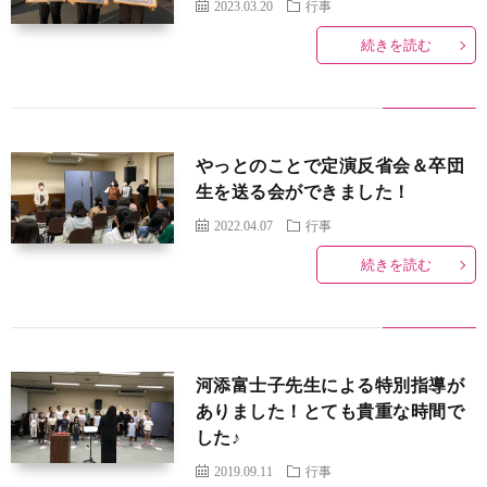
2023.03.20
行事
団
続きを読む
ケ
ブ
に
ジ
ロ
団
つ
ュ
やっとのことで定演反省会＆卒団
グ
員
サ
生を送る会ができました！
い
ー
募
イ
プ
2022.04.07
行事
続きを読む
て
ル
集
ト
ラ
お
マ
イ
問
河添富士子先生による特別指導が
ッ
バ
い
ありました！とても貴重な時間で
した♪
プ
シ
合
2019.09.11
行事