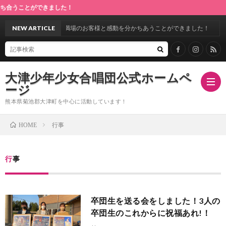
ことができました！
第28回定期演奏会♪満場のお客様と感動を分かちあうことができました！
NEW ARTICLE
大津少年少女合唱団公式ホームペ
ージ
熊本県菊池郡大津町を中心に活動しています！
行事
HOME
ホ
行事
ー
指
ム
導
合
卒団生を送る会をしました！3人の
卒団生のこれからに祝福あれ!！
者
唱
ス