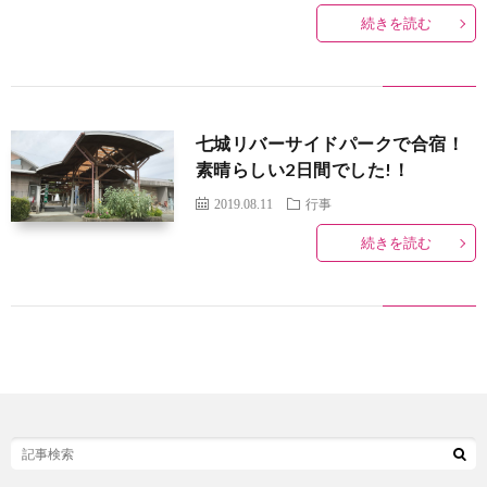
続きを読む
ー
わ
ポ
せ
七城リバーサイドパークで合宿！
リ
素晴らしい2日間でした!！
2019.08.11
行事
シ
続きを読む
ー